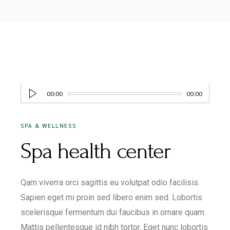
MAY 20, 2020
Audio
00:00
00:00
Player
SPA & WELLNESS
Spa health center
Qam viverra orci sagittis eu volutpat odio facilisis.
Sapien eget mi proin sed libero enim sed. Lobortis
scelerisque fermentum dui faucibus in ornare quam.
Mattis pellentesque id nibh tortor. Eget nunc lobortis